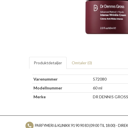
Produktdetaljer
Omtaler (
0
)
Varenummer
572080
Modellnummer
60 ml
Merke
DR DENNIS GROS
PARFYMERI & KLINIKK 91 90 90 83 (09:00 TIL 18:00) - DIREKT