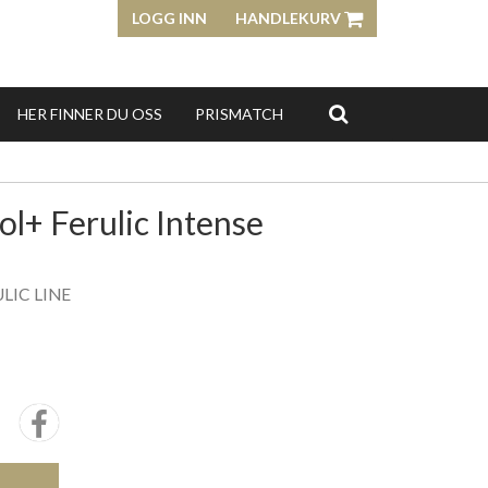
LOGG INN
HANDLEKURV
HER FINNER DU OSS
PRISMATCH
l+ Ferulic Intense
LIC LINE