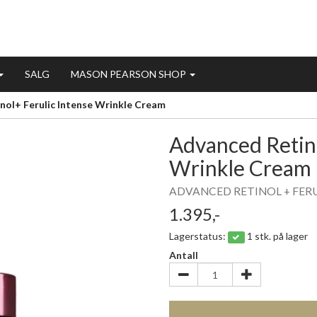
SALG
MASON PEARSON SHOP
ol+ Ferulic Intense Wrinkle Cream
Advanced Retino
Wrinkle Cream
ADVANCED RETINOL + FERU
1.395,-
Lagerstatus:
1 stk. på lager
Antall