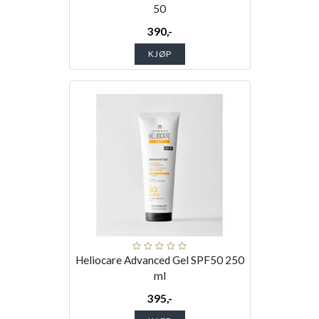
50
390,-
KJØP
Heliocare Advanced Gel SPF50 250
ml
395,-