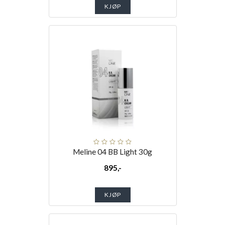
KJØP
Meline 04 BB Light 30g
895,-
KJØP