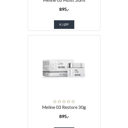
Meline 03 Moist 30ml
895,-
KJØP
Meline 03 Restore 30g
895,-