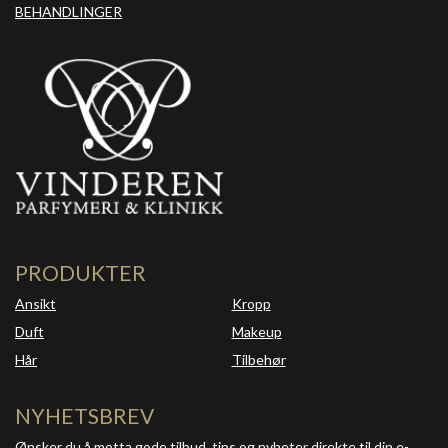
BEHANDLINGER
PRODUKTER
Ansikt
Kropp
Duft
Makeup
Hår
Tilbehør
NYHETSBREV
Ønsker du å motta gode tilbud, tips og nyheter direkte til din e-