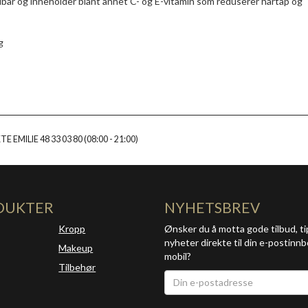
ldbar og inneholder blant annet C- og E-vitamin som reduserer hårtap og
g
E EMILIE 48 33 03 80 (08:00 - 21:00)
DUKTER
NYHETSBREV
Kropp
Ønsker du å motta gode tilbud, ti
nyheter direkte til din e-postinnb
Makeup
mobil?
Tilbehør