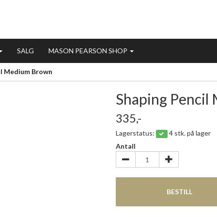
SALG
MASON PEARSON SHOP
il Medium Brown
Shaping Penci
335,-
Lagerstatus:
4 stk. på lager
Antall
BESTILL