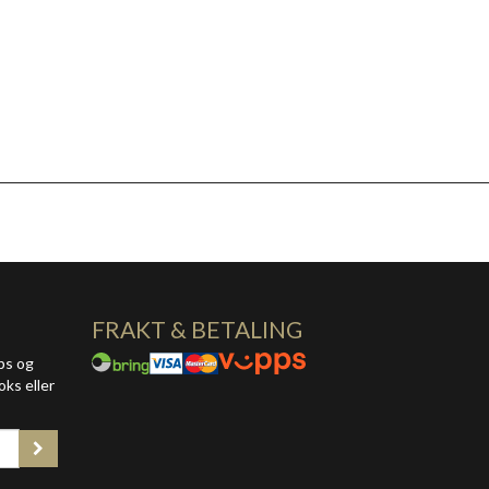
FRAKT & BETALING
ps og
oks eller