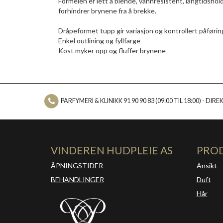
Formelen er lett å blende, vannresistent, langtidsho
forhindrer brynene fra å brekke.
Dråpeformet tupp gir variasjon og kontrollert påførin
Enkel outlining og fyllfarge
Kost myker opp og fluffer brynene
PARFYMERI & KLINIKK 91 90 90 83 (09:00 TIL 18:00) - DIREKT
VINDEREN HUDPLEIE AS
PRO
ÅPNINGSTIDER
Ansikt
BEHANDLINGER
Duft
Hår