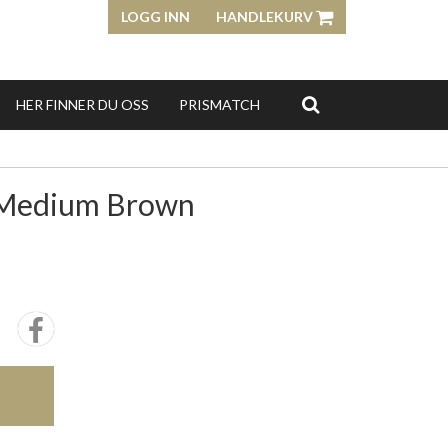
LOGG INN
HANDLEKURV
HER FINNER DU OSS
PRISMATCH
l Medium Brown