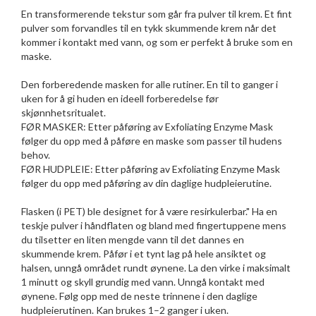
En transformerende tekstur som går fra pulver til krem. Et fint
pulver som forvandles til en tykk skummende krem når det
kommer i kontakt med vann, og som er perfekt å bruke som en
maske.
Den forberedende masken for alle rutiner. En til to ganger i
uken for å gi huden en ideell forberedelse før
skjønnhetsritualet.
FØR MASKER: Etter påføring av Exfoliating Enzyme Mask
følger du opp med å påføre en maske som passer til hudens
behov.
FØR HUDPLEIE: Etter påføring av Exfoliating Enzyme Mask
følger du opp med påføring av din daglige hudpleierutine.
Flasken (i PET) ble designet for å være resirkulerbar." Ha en
teskje pulver i håndflaten og bland med fingertuppene mens
du tilsetter en liten mengde vann til det dannes en
skummende krem. Påfør i et tynt lag på hele ansiktet og
halsen, unngå området rundt øynene. La den virke i maksimalt
1 minutt og skyll grundig med vann. Unngå kontakt med
øynene. Følg opp med de neste trinnene i den daglige
hudpleierutinen. Kan brukes 1–2 ganger i uken.