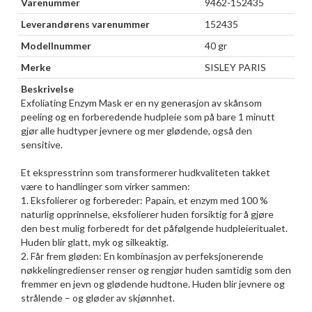
Varenummer
9462-152435
Leverandørens varenummer
152435
Modellnummer
40 gr
Merke
SISLEY PARIS
Beskrivelse
Exfoliating Enzym Mask er en ny generasjon av skånsom
peeling og en forberedende hudpleie som på bare 1 minutt
gjør alle hudtyper jevnere og mer glødende, også den
sensitive.
Et ekspresstrinn som transformerer hudkvaliteten takket
være to handlinger som virker sammen:
1. Eksfolierer og forbereder: Papain, et enzym med 100 %
naturlig opprinnelse, eksfolierer huden forsiktig for å gjøre
den best mulig forberedt for det påfølgende hudpleieritualet.
Huden blir glatt, myk og silkeaktig.
2. Får frem gløden: En kombinasjon av perfeksjonerende
nøkkelingredienser renser og rengjør huden samtidig som den
fremmer en jevn og glødende hudtone. Huden blir jevnere og
strålende – og gløder av skjønnhet.