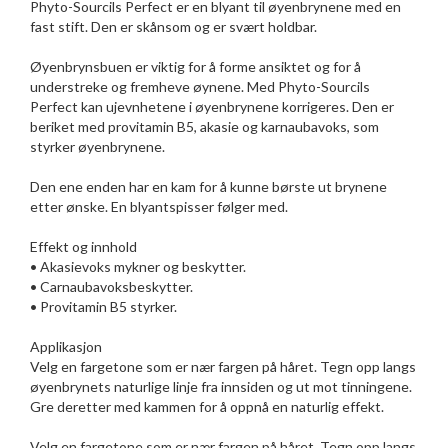
Phyto-Sourcils Perfect er en blyant til øyenbrynene med en
fast stift. Den er skånsom og er svært holdbar.
Øyenbrynsbuen er viktig for å forme ansiktet og for å
understreke og fremheve øynene. Med Phyto-Sourcils
Perfect kan ujevnhetene i øyenbrynene korrigeres. Den er
beriket med provitamin B5, akasie og karnaubavoks, som
styrker øyenbrynene.
Den ene enden har en kam for å kunne børste ut brynene
etter ønske. En blyantspisser følger med.
Effekt og innhold
• Akasievoks mykner og beskytter.
• Carnaubavoksbeskytter.
• Provitamin B5 styrker.
Applikasjon
Velg en fargetone som er nær fargen på håret. Tegn opp langs
øyenbrynets naturlige linje fra innsiden og ut mot tinningene.
Gre deretter med kammen for å oppnå en naturlig effekt.
Velg en fargetone som er nær fargen på håret. Tegn opp langs