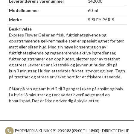
Leverandørens varenummer
142000
Modellnummer
60 ml
Merke
SISLEY PARIS
Beskrivelse
Express Flower Gel er en frisk, fuktighetsgivende og
oppstrammende gelkremmaske som er spesielt egnet for tørr,
matt eller sliten hud. Med sin høye konsentrasjon av
fuktighetsgivende og regenererende aktive ingredienser,
fukter og strammer den opp huden, sletter spor av tretthet
og stress, jevner ut ansiktstrekk og jevner ut huden din på
kun 3 minutter. Huden etterlates fuktet, styrket og jevn. Tegn
på tretthet og stress er visket bort for et friskere utseende.
Påfør på ren og tørr hud 2 til 3 ganger i uken på ansikt og hals.
La hvile i 3 minutter og tørk av det overflødige med en
bomullspad. Det er ikke nødvendig å skylle etter.
PARFYMERI & KLINIKK 91 90 90 83 (09:00 TIL 18:00) - DIREKTE EMILIE