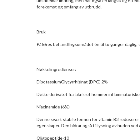
umiddelbar lindring, men har også en langsiktig effe
forekomst og omfang av utbrudd.
Bruk
Påføres behandlingsområdet én til to ganger daglig, e
Nøkkelingredienser:
DipotassiumGlycyrrhizinat (DPG) 2%
Dette derivatet fra lakrisrot hemmer inflammatorisk
Niacinamide (6%)
Denne svært stabile formen for vitamin B3 redusere
egenskaper. Den bidrar også til lysning av huden ved
Oligopeptide-10