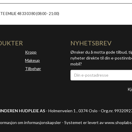
E EMILIE 48 33 03 80 (08:00 - 21:00)
DUKTER
NYHETSBREV
Kropp
Ønsker du å motta gode tilbud, ti
nyheter direkte til din e-postinnb
Makeup
mobil?
Tilbehør
Kj
INDEREN HUDPLEIE AS
- Holmenveien 1 , 0374 Oslo - Org.nr. 9932092
formasjon om informasjonskapsler
-
Systemet er levert av www.shoplabs