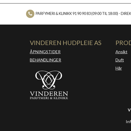
PARFYMERI & KLINIKK 91 90 90 83 (09:00 TIL 18:00) - DIREKT
VINDEREN HUDPLEIE AS
PRO
ÅPNINGSTIDER
Ansikt
BEHANDLINGER
Duft
Hår
V
In