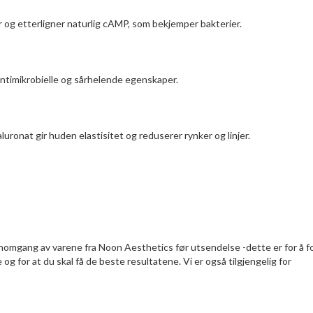
 og etterligner naturlig cAMP, som bekjemper bakterier.
ntimikrobielle og sårhelende egenskaper.
uronat gir huden elastisitet og reduserer rynker og linjer.
nnomgang av varene fra Noon Aesthetics før utsendelse -dette er for å f
g for at du skal få de beste resultatene. Vi er også tilgjengelig for