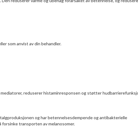
kt. Den reduserer varme og ubehag forårsaket av betennelse, og redusere
ller som anvist av din behandler.
e mediatorer, reduserer histaminresponsen og støtter hudbarrierefunksj
r talgproduksjonen og har betennelsesdempende og antibakterielle
 å forsinke transporten av melanosomer.