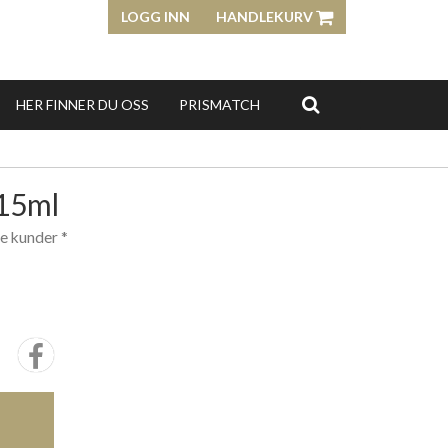
LOGG INN
HANDLEKURV
HER FINNER DU OSS
PRISMATCH
15ml
e kunder *