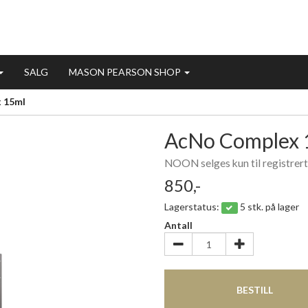
SALG
MASON PEARSON SHOP
 15ml
AcNo Complex 
NOON selges kun til registrert
850,-
Lagerstatus:
5 stk. på lager
Antall
BESTILL