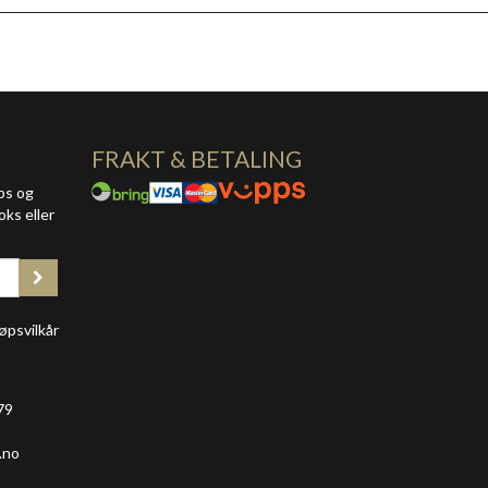
FRAKT & BETALING
ps og
oks eller
øpsvilkår
79
.no