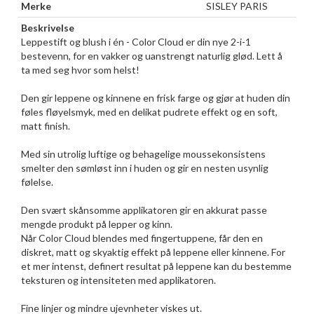
Merke
SISLEY PARIS
Beskrivelse
Leppestift og blush i én - Color Cloud er din nye 2-i-1
bestevenn, for en vakker og uanstrengt naturlig glød. Lett å
ta med seg hvor som helst!
Den gir leppene og kinnene en frisk farge og gjør at huden din
føles fløyelsmyk, med en delikat pudrete effekt og en soft,
matt finish.
Med sin utrolig luftige og behagelige moussekonsistens
smelter den sømløst inn i huden og gir en nesten usynlig
følelse.
Den svært skånsomme applikatoren gir en akkurat passe
mengde produkt på lepper og kinn.
Når Color Cloud blendes med fingertuppene, får den en
diskret, matt og skyaktig effekt på leppene eller kinnene. For
et mer intenst, definert resultat på leppene kan du bestemme
teksturen og intensiteten med applikatoren.
Fine linjer og mindre ujevnheter viskes ut.