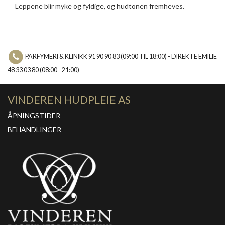
Leppene blir myke og fyldige, og hudtonen fremheves.
PARFYMERI & KLINIKK 91 90 90 83 (09:00 TIL 18:00) - DIREKTE EMILIE
48 33 03 80 (08:00 - 21:00)
VINDEREN HUDPLEIE AS
ÅPNINGSTIDER
BEHANDLINGER