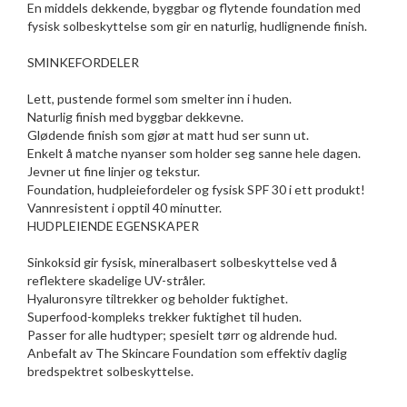
En middels dekkende, byggbar og flytende foundation med
fysisk solbeskyttelse som gir en naturlig, hudlignende finish.
SMINKEFORDELER
Lett, pustende formel som smelter inn i huden.
Naturlig finish med byggbar dekkevne.
Glødende finish som gjør at matt hud ser sunn ut.
Enkelt å matche nyanser som holder seg sanne hele dagen.
Jevner ut fine linjer og tekstur.
Foundation, hudpleiefordeler og fysisk SPF 30 i ett produkt!
Vannresistent i opptil 40 minutter.
HUDPLEIENDE EGENSKAPER
Sinkoksid gir fysisk, mineralbasert solbeskyttelse ved å
reflektere skadelige UV-stråler.
Hyaluronsyre tiltrekker og beholder fuktighet.
Superfood-kompleks trekker fuktighet til huden.
Passer for alle hudtyper; spesielt tørr og aldrende hud.
Anbefalt av The Skincare Foundation som effektiv daglig
bredspektret solbeskyttelse.