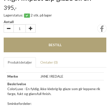
395,-
Lagerstatus:
2 stk. på lager
Antall
BESTILL
Produktdetaljer
Omtaler (
0
)
Merke
JANE IREDALE
Beskrivelse
ColorLuxe - En fyldig, ikke-klebrig lip glaze som gir leppene rik
farge, fukt og glansfull finish.
Sminkefordeler: