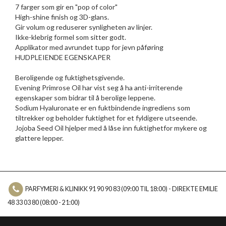
7 farger som gir en "pop of color"
High-shine finish og 3D-glans.
Gir volum og reduserer synligheten av linjer.
Ikke-klebrig formel som sitter godt.
Applikator med avrundet tupp for jevn påføring
HUDPLEIENDE EGENSKAPER
Beroligende og fuktighetsgivende.
Evening Primrose Oil har vist seg å ha anti-irriterende
egenskaper som bidrar til å berolige leppene.
Sodium Hyaluronate er en fuktbindende ingrediens som
tiltrekker og beholder fuktighet for et fyldigere utseende.
Jojoba Seed Oil hjelper med å låse inn fuktighetfor mykere og
glattere lepper.
PARFYMERI & KLINIKK 91 90 90 83 (09:00 TIL 18:00) - DIREKTE EMILIE
48 33 03 80 (08:00 - 21:00)