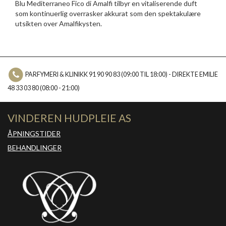
Blu Mediterraneo Fico di Amalfi tilbyr en vitaliserende duft
som kontinuerlig overrasker akkurat som den spektakulære
utsikten over Amalfikysten.
PARFYMERI & KLINIKK 91 90 90 83 (09:00 TIL 18:00) - DIREKTE EMILIE
48 33 03 80 (08:00 - 21:00)
VINDEREN HUDPLEIE AS
ÅPNINGSTIDER
BEHANDLINGER