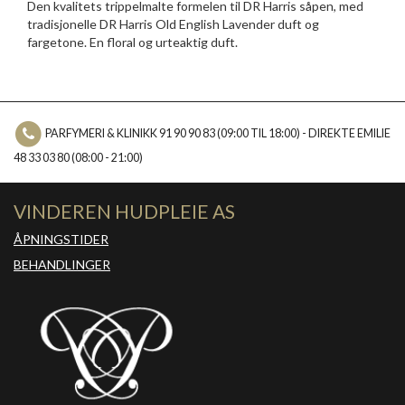
Den kvalitets trippelmalte formelen til DR Harris såpen, med
tradisjonelle DR Harris Old English Lavender duft og
fargetone. En floral og urteaktig duft.
PARFYMERI & KLINIKK 91 90 90 83 (09:00 TIL 18:00) - DIREKTE EMILIE
48 33 03 80 (08:00 - 21:00)
VINDEREN HUDPLEIE AS
ÅPNINGSTIDER
BEHANDLINGER