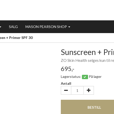
SALG
MASON PEARSON SHOP
en + Primer SPF 30
Sunscreen + Pr
ZO Skin Health selges kun til r
695,-
Lagerstatus:
På lager
Antall
BESTILL