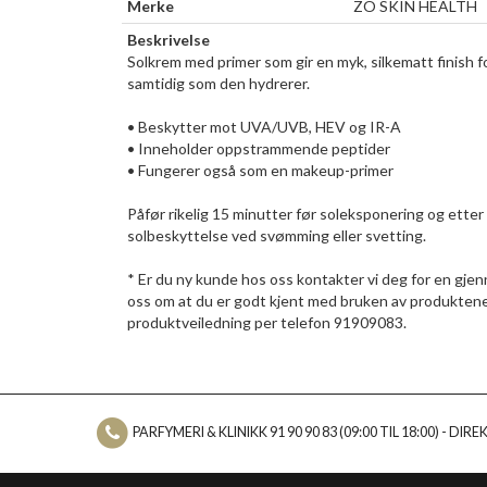
Merke
ZO SKIN HEALTH
Beskrivelse
Solkrem med primer som gir en myk, silkematt finish
samtidig som den hydrerer.
• Beskytter mot UVA/UVB, HEV og IR-A
• Inneholder oppstrammende peptider
• Fungerer også som en makeup-primer
Påfør rikelig 15 minutter før soleksponering og ette
solbeskyttelse ved svømming eller svetting.
* Er du ny kunde hos oss kontakter vi deg for en gjen
oss om at du er godt kjent med bruken av produktene o
produktveiledning per telefon 91909083.
PARFYMERI & KLINIKK 91 90 90 83 (09:00 TIL 18:00) - DIREKT