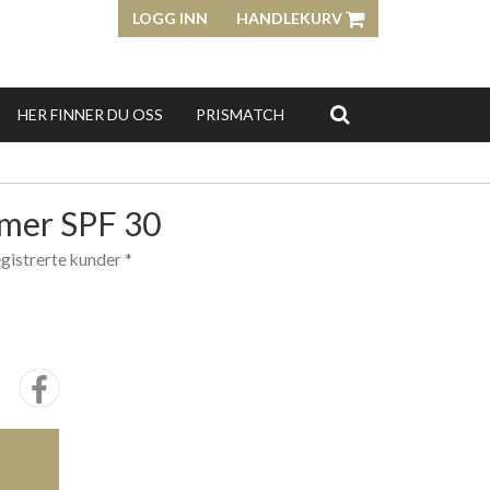
LOGG INN
HANDLEKURV
HER FINNER DU OSS
PRISMATCH
imer SPF 30
egistrerte kunder *