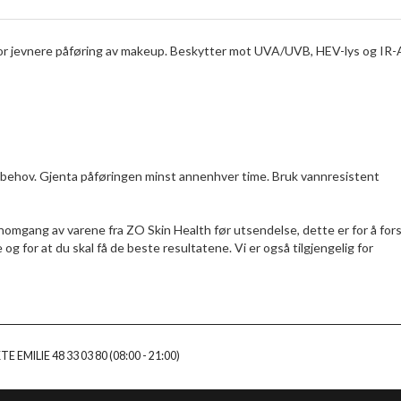
 for jevnere påføring av makeup. Beskytter mot UVA/UVB, HEV-lys og IR-
r behov. Gjenta påføringen minst annenhver time. Bruk vannresistent
nomgang av varene fra ZO Skin Health før utsendelse, dette er for å fors
g for at du skal få de beste resultatene. Vi er også tilgjengelig for
E EMILIE 48 33 03 80 (08:00 - 21:00)